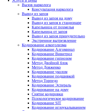
Услуги и цены
Вызов нарколога
Консультация нарколога
Вывод из запоя
Вывод из запоя на дому
Вывод из запоя в стационаре
Капельница от похмелья
Капельница от запоя
Вывод из запоя принудительно
Экстренное вытрезвление
Кодирование алкоголизма
Кодирование Алгоминал
Кодирование Вивитрол
Кодирование гипнозом
Метод Двойной блок
Метод Довженко
Кодирование уколом
Кодирование подшивкой
Метод Торпедо
Кодирование Эспераль
Кодирование на дому
Снятие кодировки
Психологическое кодирование
Кодирование SIT
Кодирование иглоукалыванием