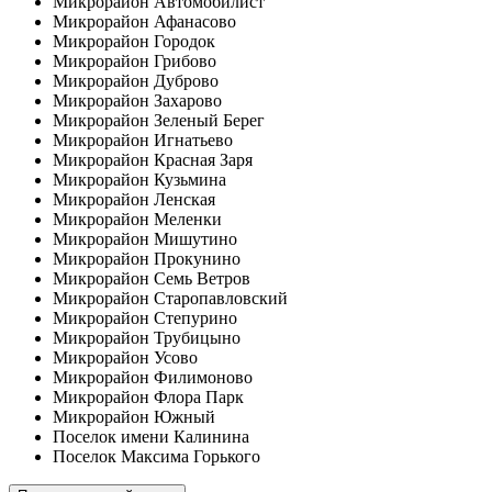
Микрорайон Автомобилист
Микрорайон Афанасово
Микрорайон Городок
Микрорайон Грибово
Микрорайон Дуброво
Микрорайон Захарово
Микрорайон Зеленый Берег
Микрорайон Игнатьево
Микрорайон Красная Заря
Микрорайон Кузьмина
Микрорайон Ленская
Микрорайон Меленки
Микрорайон Мишутино
Микрорайон Прокунино
Микрорайон Семь Ветров
Микрорайон Старопавловский
Микрорайон Степурино
Микрорайон Трубицыно
Микрорайон Усово
Микрорайон Филимоново
Микрорайон Флора Парк
Микрорайон Южный
Поселок имени Калинина
Поселок Максима Горького