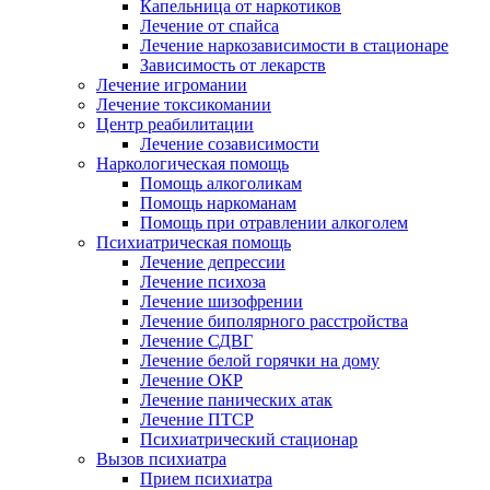
Капельница от наркотиков
Лечение от спайса
Лечение наркозависимости в стационаре
Зависимость от лекарств
Лечение игромании
Лечение токсикомании
Центр реабилитации
Лечение созависимости
Наркологическая помощь
Помощь алкоголикам
Помощь наркоманам
Помощь при отравлении алкоголем
Психиатрическая помощь
Лечение депрессии
Лечение психоза
Лечение шизофрении
Лечение биполярного расстройства
Лечение СДВГ
Лечение белой горячки на дому
Лечение ОКР
Лечение панических атак
Лечение ПТСР
Психиатрический стационар
Вызов психиатра
Прием психиатра