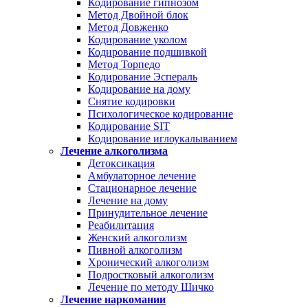
Кодирование гипнозом
Метод Двойной блок
Метод Довженко
Кодирование уколом
Кодирование подшивкой
Метод Торпедо
Кодирование Эспераль
Кодирование на дому
Снятие кодировки
Психологическое кодирование
Кодирование SIT
Кодирование иглоукалыванием
Лечение алкоголизма
Детоксикация
Амбулаторное лечение
Стационарное лечение
Лечение на дому
Принудительное лечение
Реабилитация
Женский алкоголизм
Пивной алкоголизм
Хронический алкоголизм
Подростковый алкоголизм
Лечение по методу Шичко
Лечение наркомании