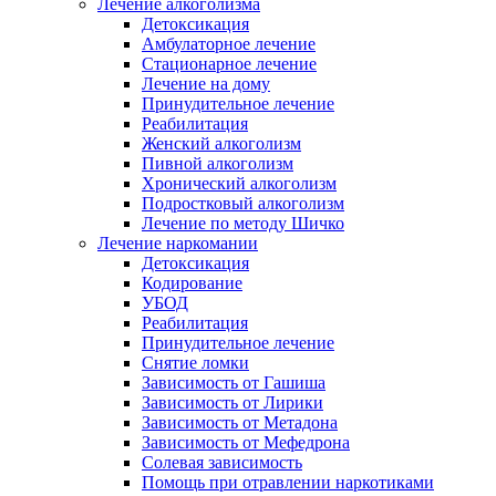
Лечение алкоголизма
Детоксикация
Амбулаторное лечение
Стационарное лечение
Лечение на дому
Принудительное лечение
Реабилитация
Женский алкоголизм
Пивной алкоголизм
Хронический алкоголизм
Подростковый алкоголизм
Лечение по методу Шичко
Лечение наркомании
Детоксикация
Кодирование
УБОД
Реабилитация
Принудительное лечение
Снятие ломки
Зависимость от Гашиша
Зависимость от Лирики
Зависимость от Метадона
Зависимость от Мефедрона
Солевая зависимость
Помощь при отравлении наркотиками