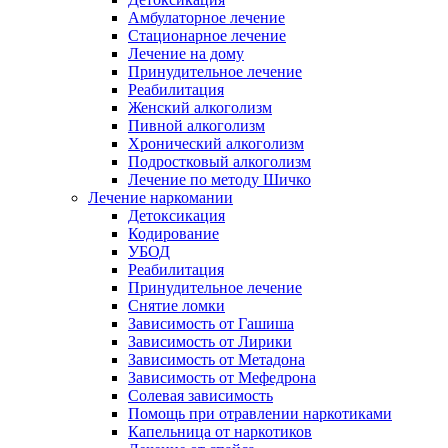
Амбулаторное лечение
Стационарное лечение
Лечение на дому
Принудительное лечение
Реабилитация
Женский алкоголизм
Пивной алкоголизм
Хронический алкоголизм
Подростковый алкоголизм
Лечение по методу Шичко
Лечение наркомании
Детоксикация
Кодирование
УБОД
Реабилитация
Принудительное лечение
Снятие ломки
Зависимость от Гашиша
Зависимость от Лирики
Зависимость от Метадона
Зависимость от Мефедрона
Солевая зависимость
Помощь при отравлении наркотиками
Капельница от наркотиков