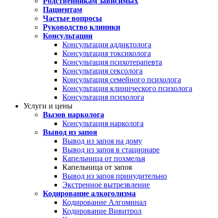
Родственникам зависимых
Пациентам
Частые вопросы
Руководство клиники
Консультации
Консультация аддиктолога
Консультация токсиколога
Консультация психотерапевта
Консультация сексолога
Консультация семейного психолога
Консультация клинического психолога
Консультация психолога
Услуги и цены
Вызов нарколога
Консультация нарколога
Вывод из запоя
Вывод из запоя на дому
Вывод из запоя в стационаре
Капельница от похмелья
Капельница от запоя
Вывод из запоя принудительно
Экстренное вытрезвление
Кодирование алкоголизма
Кодирование Алгоминал
Кодирование Вивитрол