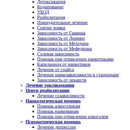
Детоксикация
Кодирование
УБОД
Реабилитация
Принудительное лечение
Снятие ломки
Зависимость от Гашиша
Зависимость от Лирики
Зависимость от Метадона
Зависимость от Мефедрона
Солевая зависимость
Помощь при отравлении наркотиками
Капельница от наркотиков
Лечение от спайса
Лечение наркозависимости в стационаре
Зависимость от лекарств
Лечение токсикомании
Центр реабилитации
Лечение созависимости
Наркологическая помощь
Помощь алкоголикам
Помощь наркоманам
Помощь при отравлении алкоголем
Психиатрическая помощь
Лечение депрессии