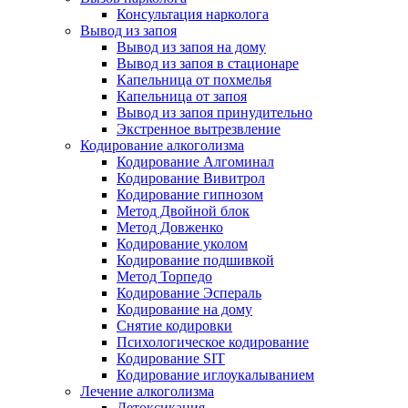
Консультация нарколога
Вывод из запоя
Вывод из запоя на дому
Вывод из запоя в стационаре
Капельница от похмелья
Капельница от запоя
Вывод из запоя принудительно
Экстренное вытрезвление
Кодирование алкоголизма
Кодирование Алгоминал
Кодирование Вивитрол
Кодирование гипнозом
Метод Двойной блок
Метод Довженко
Кодирование уколом
Кодирование подшивкой
Метод Торпедо
Кодирование Эспераль
Кодирование на дому
Снятие кодировки
Психологическое кодирование
Кодирование SIT
Кодирование иглоукалыванием
Лечение алкоголизма
Детоксикация