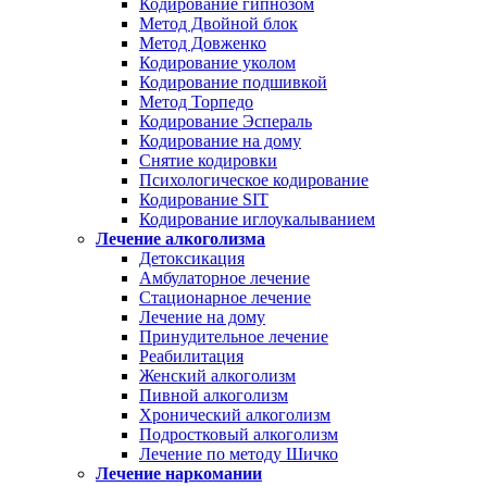
Кодирование гипнозом
Метод Двойной блок
Метод Довженко
Кодирование уколом
Кодирование подшивкой
Метод Торпедо
Кодирование Эспераль
Кодирование на дому
Снятие кодировки
Психологическое кодирование
Кодирование SIT
Кодирование иглоукалыванием
Лечение алкоголизма
Детоксикация
Амбулаторное лечение
Стационарное лечение
Лечение на дому
Принудительное лечение
Реабилитация
Женский алкоголизм
Пивной алкоголизм
Хронический алкоголизм
Подростковый алкоголизм
Лечение по методу Шичко
Лечение наркомании