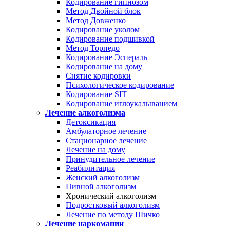
Кодирование гипнозом
Метод Двойной блок
Метод Довженко
Кодирование уколом
Кодирование подшивкой
Метод Торпедо
Кодирование Эспераль
Кодирование на дому
Снятие кодировки
Психологическое кодирование
Кодирование SIT
Кодирование иглоукалыванием
Лечение алкоголизма
Детоксикация
Амбулаторное лечение
Стационарное лечение
Лечение на дому
Принудительное лечение
Реабилитация
Женский алкоголизм
Пивной алкоголизм
Хронический алкоголизм
Подростковый алкоголизм
Лечение по методу Шичко
Лечение наркомании