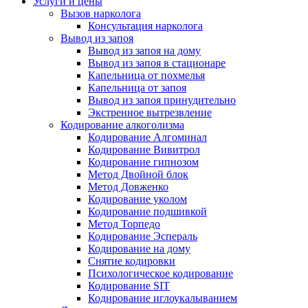
Услуги и цены
Вызов нарколога
Консультация нарколога
Вывод из запоя
Вывод из запоя на дому
Вывод из запоя в стационаре
Капельница от похмелья
Капельница от запоя
Вывод из запоя принудительно
Экстренное вытрезвление
Кодирование алкоголизма
Кодирование Алгоминал
Кодирование Вивитрол
Кодирование гипнозом
Метод Двойной блок
Метод Довженко
Кодирование уколом
Кодирование подшивкой
Метод Торпедо
Кодирование Эспераль
Кодирование на дому
Снятие кодировки
Психологическое кодирование
Кодирование SIT
Кодирование иглоукалыванием