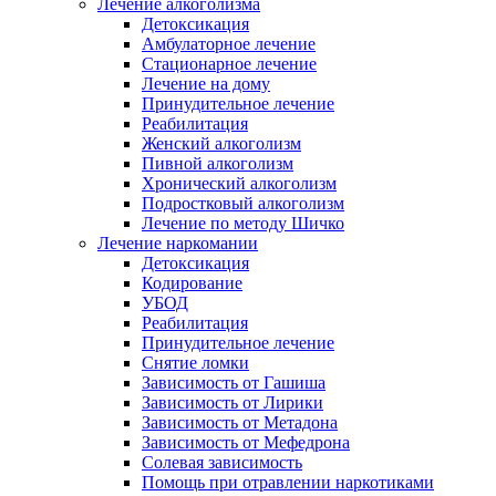
Лечение алкоголизма
Детоксикация
Амбулаторное лечение
Стационарное лечение
Лечение на дому
Принудительное лечение
Реабилитация
Женский алкоголизм
Пивной алкоголизм
Хронический алкоголизм
Подростковый алкоголизм
Лечение по методу Шичко
Лечение наркомании
Детоксикация
Кодирование
УБОД
Реабилитация
Принудительное лечение
Снятие ломки
Зависимость от Гашиша
Зависимость от Лирики
Зависимость от Метадона
Зависимость от Мефедрона
Солевая зависимость
Помощь при отравлении наркотиками