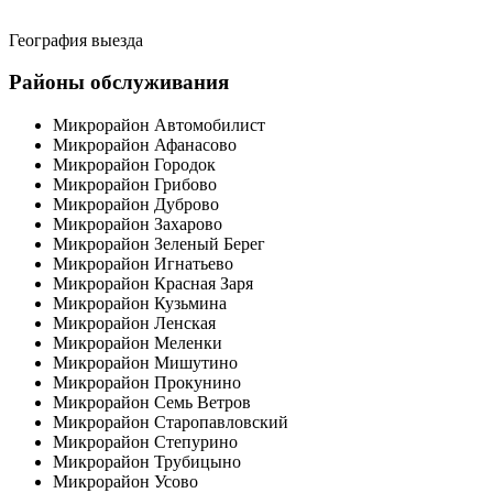
География выезда
Районы обслуживания
Микрорайон Автомобилист
Микрорайон Афанасово
Микрорайон Городок
Микрорайон Грибово
Микрорайон Дуброво
Микрорайон Захарово
Микрорайон Зеленый Берег
Микрорайон Игнатьево
Микрорайон Красная Заря
Микрорайон Кузьмина
Микрорайон Ленская
Микрорайон Меленки
Микрорайон Мишутино
Микрорайон Прокунино
Микрорайон Семь Ветров
Микрорайон Старопавловский
Микрорайон Степурино
Микрорайон Трубицыно
Микрорайон Усово