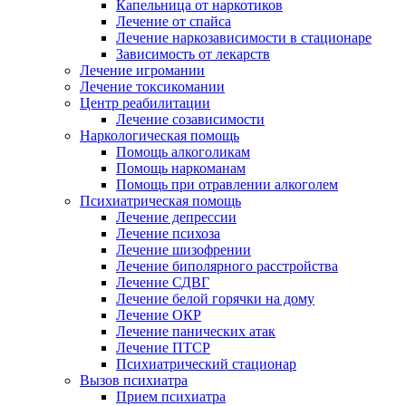
Капельница от наркотиков
Лечение от спайса
Лечение наркозависимости в стационаре
Зависимость от лекарств
Лечение игромании
Лечение токсикомании
Центр реабилитации
Лечение созависимости
Наркологическая помощь
Помощь алкоголикам
Помощь наркоманам
Помощь при отравлении алкоголем
Психиатрическая помощь
Лечение депрессии
Лечение психоза
Лечение шизофрении
Лечение биполярного расстройства
Лечение СДВГ
Лечение белой горячки на дому
Лечение ОКР
Лечение панических атак
Лечение ПТСР
Психиатрический стационар
Вызов психиатра
Прием психиатра