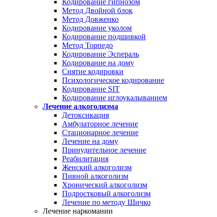
Кодирование гипнозом
Метод Двойной блок
Метод Довженко
Кодирование уколом
Кодирование подшивкой
Метод Торпедо
Кодирование Эспераль
Кодирование на дому
Снятие кодировки
Психологическое кодирование
Кодирование SIT
Кодирование иглоукалыванием
Лечение алкоголизма
Детоксикация
Амбулаторное лечение
Стационарное лечение
Лечение на дому
Принудительное лечение
Реабилитация
Женский алкоголизм
Пивной алкоголизм
Хронический алкоголизм
Подростковый алкоголизм
Лечение по методу Шичко
Лечение наркомании