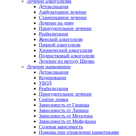
Лечение алкоголизма
Детоксикация
Амбулаторное лечение
Стационарное лечение
Лечение на дому
Принудительное лечение
Реабилитация
Женский алкоголизм
Пивной алкоголизм
Хронический алкоголизм
Подростковый алкоголизм
Лечение по методу Шичко
Лечение наркомании
Детоксикация
Кодирование
УБОД
Реабилитация
Принудительное лечение
Снятие ломки
Зависимость от Гашиша
Зависимость от Лирики
Зависимость от Метадона
Зависимость от Мефедрона
Солевая зависимость
Помощь при отравлении наркотиками