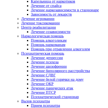
Капельница от наркотиков
Лечение от спайса
Лечение наркозависимости в стационаре
Зависимость от лекарств
Лечение игромании
Лечение токсикомании
Центр реабилитации
Лечение созависимости
Наркологическая помощь
Помощь алкоголикам
Помощь наркоманам
Помощь при отравлении алкоголем
Психиатрическая помощь
Лечение депрессии
Лечение психоза
Лечение шизофрении
Лечение биполярного расстройства
Лечение СДВГ
Лечение белой горячки на дому
Лечение ОКР
Лечение панических атак
Лечение ПТСР
Психиатрический стационар
Вызов психиатра
Прием психиатра