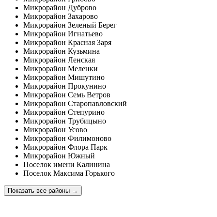
Микрорайон Дуброво
Микрорайон Захарово
Микрорайон Зеленый Берег
Микрорайон Игнатьево
Микрорайон Красная Заря
Микрорайон Кузьмина
Микрорайон Ленская
Микрорайон Меленки
Микрорайон Мишутино
Микрорайон Прокунино
Микрорайон Семь Ветров
Микрорайон Старопавловский
Микрорайон Степурино
Микрорайон Трубицыно
Микрорайон Усово
Микрорайон Филимоново
Микрорайон Флора Парк
Микрорайон Южный
Поселок имени Калинина
Поселок Максима Горького
Показать все районы
→