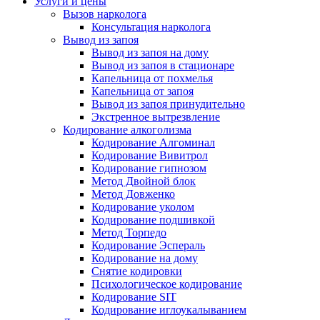
Услуги и цены
Вызов нарколога
Консультация нарколога
Вывод из запоя
Вывод из запоя на дому
Вывод из запоя в стационаре
Капельница от похмелья
Капельница от запоя
Вывод из запоя принудительно
Экстренное вытрезвление
Кодирование алкоголизма
Кодирование Алгоминал
Кодирование Вивитрол
Кодирование гипнозом
Метод Двойной блок
Метод Довженко
Кодирование уколом
Кодирование подшивкой
Метод Торпедо
Кодирование Эспераль
Кодирование на дому
Снятие кодировки
Психологическое кодирование
Кодирование SIT
Кодирование иглоукалыванием