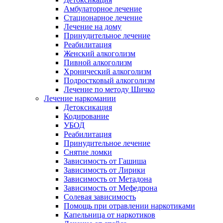
Амбулаторное лечение
Стационарное лечение
Лечение на дому
Принудительное лечение
Реабилитация
Женский алкоголизм
Пивной алкоголизм
Хронический алкоголизм
Подростковый алкоголизм
Лечение по методу Шичко
Лечение наркомании
Детоксикация
Кодирование
УБОД
Реабилитация
Принудительное лечение
Снятие ломки
Зависимость от Гашиша
Зависимость от Лирики
Зависимость от Метадона
Зависимость от Мефедрона
Солевая зависимость
Помощь при отравлении наркотиками
Капельница от наркотиков