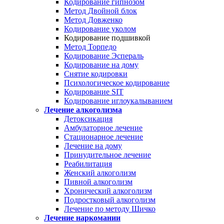
Кодирование гипнозом
Метод Двойной блок
Метод Довженко
Кодирование уколом
Кодирование подшивкой
Метод Торпедо
Кодирование Эспераль
Кодирование на дому
Снятие кодировки
Психологическое кодирование
Кодирование SIT
Кодирование иглоукалыванием
Лечение алкоголизма
Детоксикация
Амбулаторное лечение
Стационарное лечение
Лечение на дому
Принудительное лечение
Реабилитация
Женский алкоголизм
Пивной алкоголизм
Хронический алкоголизм
Подростковый алкоголизм
Лечение по методу Шичко
Лечение наркомании