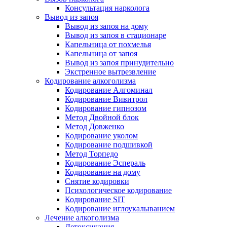
Консультация нарколога
Вывод из запоя
Вывод из запоя на дому
Вывод из запоя в стационаре
Капельница от похмелья
Капельница от запоя
Вывод из запоя принудительно
Экстренное вытрезвление
Кодирование алкоголизма
Кодирование Алгоминал
Кодирование Вивитрол
Кодирование гипнозом
Метод Двойной блок
Метод Довженко
Кодирование уколом
Кодирование подшивкой
Метод Торпедо
Кодирование Эспераль
Кодирование на дому
Снятие кодировки
Психологическое кодирование
Кодирование SIT
Кодирование иглоукалыванием
Лечение алкоголизма
Детоксикация