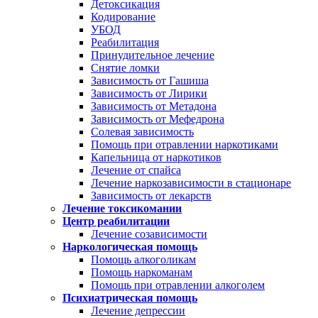
Детоксикация
Кодирование
УБОД
Реабилитация
Принудительное лечение
Снятие ломки
Зависимость от Гашиша
Зависимость от Лирики
Зависимость от Метадона
Зависимость от Мефедрона
Солевая зависимость
Помощь при отравлении наркотиками
Капельница от наркотиков
Лечение от спайса
Лечение наркозависимости в стационаре
Зависимость от лекарств
Лечение токсикомании
Центр реабилитации
Лечение созависимости
Наркологическая помощь
Помощь алкоголикам
Помощь наркоманам
Помощь при отравлении алкоголем
Психиатрическая помощь
Лечение депрессии