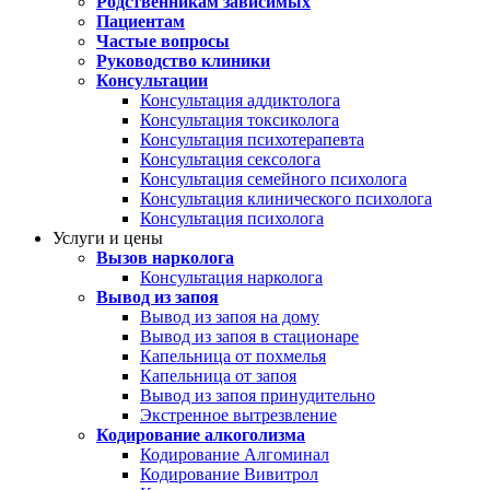
Родственникам зависимых
Пациентам
Частые вопросы
Руководство клиники
Консультации
Консультация аддиктолога
Консультация токсиколога
Консультация психотерапевта
Консультация сексолога
Консультация семейного психолога
Консультация клинического психолога
Консультация психолога
Услуги и цены
Вызов нарколога
Консультация нарколога
Вывод из запоя
Вывод из запоя на дому
Вывод из запоя в стационаре
Капельница от похмелья
Капельница от запоя
Вывод из запоя принудительно
Экстренное вытрезвление
Кодирование алкоголизма
Кодирование Алгоминал
Кодирование Вивитрол